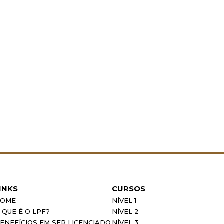
INKS
CURSOS
OME
NÍVEL 1
 QUE É O LPF?
NÍVEL 2
ENEFÍCIOS EM SER LICENCIADO
NÍVEL 3