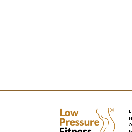
L
H
O
B