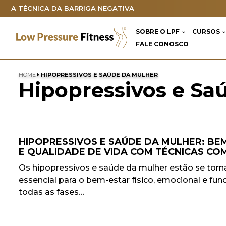
A TÉCNICA DA BARRIGA NEGATIVA
Pular
SOBRE O LPF
CURSOS
para
FALE CONOSCO
o
conteúdo
HOME
HIPOPRESSIVOS E SAÚDE DA MULHER
Hipopressivos e Sa
HIPOPRESSIVOS E SAÚDE DA MULHER: BE
E QUALIDADE DE VIDA COM TÉCNICAS C
Os hipopressivos e saúde da mulher estão se to
essencial para o bem-estar físico, emocional e fu
todas as fases…