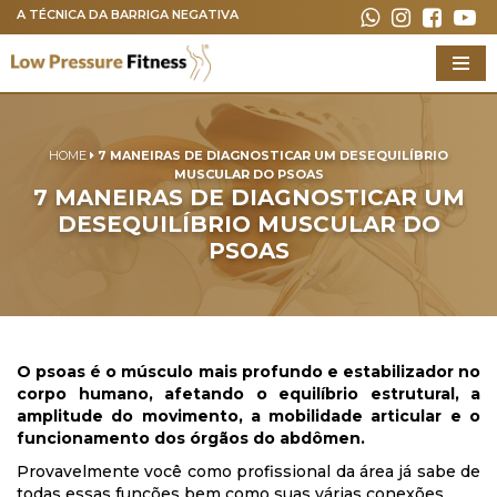
A TÉCNICA DA BARRIGA NEGATIVA
Pular
para
o
conteúdo
HOME
7 MANEIRAS DE DIAGNOSTICAR UM DESEQUILÍBRIO
MUSCULAR DO PSOAS
7 MANEIRAS DE DIAGNOSTICAR UM
DESEQUILÍBRIO MUSCULAR DO
PSOAS
O psoas é o músculo mais profundo e estabilizador no
corpo humano, afetando o equilíbrio estrutural, a
amplitude do movimento, a mobilidade articular e o
funcionamento dos órgãos do abdômen.
Provavelmente você como profissional da área já sabe de
todas essas funções bem como suas várias conexões.