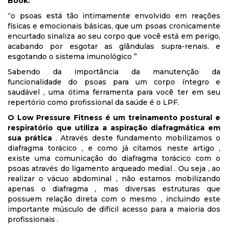
Book:
“o psoas está tão intimamente envolvido em reações
físicas e emocionais básicas, que um psoas cronicamente
encurtado sinaliza ao seu corpo que você está em perigo,
acabando por esgotar as glândulas supra-renais. e
esgotando o sistema imunológico ”
Sabendo da importância da manutenção da
funcionalidade do psoas para um corpo íntegro e
saudável , uma ótima ferramenta para você ter em seu
repertório como profissional da saúde é o LPF.
O Low Pressure Fitness é um treinamento postural e
respiratório que utiliza a aspiração diafragmática em
sua prática
. Através deste fundamento mobilizamos o
diafragma torácico , e como já citamos neste artigo ,
existe uma comunicação do diafragma torácico com o
psoas através do ligamento arqueado medial . Ou seja , ao
realizar o vácuo abdominal , não estamos mobilizando
apenas o diafragma , mas diversas estruturas que
possuem relação direta com o mesmo , incluindo este
importante músculo de difícil acesso para a maioria dos
profissionais .